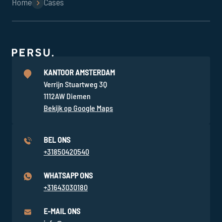
Home
Cases
KANTOOR AMSTERDAM
Verrijn Stuartweg 3Q
1112AW Diemen
Bekijk op Google Maps
BEL ONS
+31850420540
WHATSAPP ONS
+31643030180
E-MAIL ONS